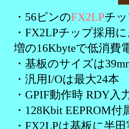
・56ピンの
FX2LP
チップ
・FX2LPチップ採用
増の16Kbyteで低消
・基板のサイズは39mm
・汎用I/Oは最大24本
・GPIF動作時 RDY入
・128Kbit EEPROM付
・FX2LPは基板に半