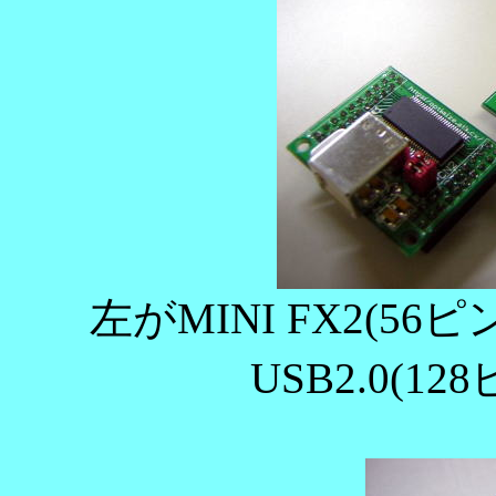
左がMINI FX2(56
USB2.0(1