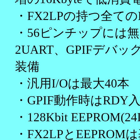
・FX2LPの持つ全て
・56ピンチップには
2UART、GPIFデ
装備
・汎用I/Oは最大40本
・GPIF動作時はRDY入
・128Kbit EEPROM(2
・FX2LPとEEPRO