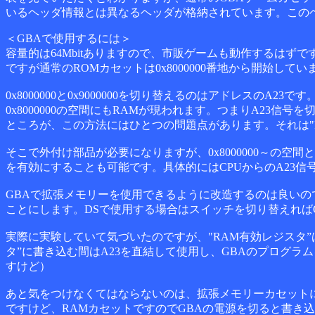
いるヘッダ情報とは異なるヘッダが格納されています。このヘ
＜GBAで使用するには＞
容量的は64Mbitありますので、市販ゲームも動作するはずです。
ですが通常のROMカセットは0x8000000番地から開始して
0x8000000と0x9000000を切り替えるのはアドレスのA2
0x8000000の空間にもRAMが現われます。つまりA23信号を
ところが、この方法にはひとつの問題点があります。それは"RA
そこで外付け部品が必要になりますが、0x8000000～の空間と
を有効にすることも可能です。具体的にはCPUからのA23信号
GBAで拡張メモリーを使用できるように改造するのは良いの
ことにします。DSで使用する場合はスイッチを切り替えれば
実際に実験していて気づいたのですが、"RAM有効レジスタ”
タ”に書き込む間はA23を直結して使用し、GBAのプログラ
すけど）
あと気をつけなくてはならないのは、拡張メモリーカセット
ですけど、RAMカセットですのでGBAの電源を切ると書き