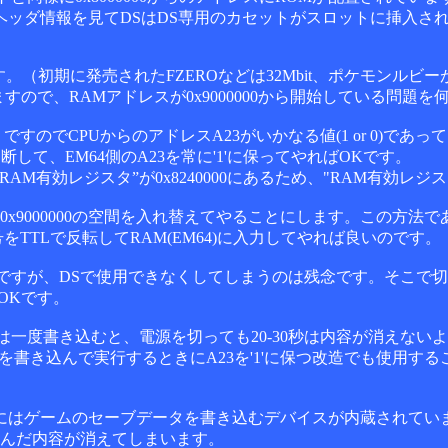
ッダ情報を見てDSはDS専用のカセットがスロットに挿入さ
（初期に発売されたFZEROなどは32Mbit、ポケモンルビーが6
いますので、RAMアドレスが0x9000000から開始している問題
3です。ですのでCPUからのアドレスA23がいかなる値(1 or 0)
切断して、EM64側のA23を常に'1'に保ってやればOKです。
M有効レジスタ”が0x8240000にあるため、"RAM有効レ
0x9000000の空間を入れ替えてやることにします。この方法であれ
をTTLで反転してRAM(EM64)に入力してやれば良いのです。
ですが、DSで使用できなくしてしまうのは残念です。そこで切
OKです。
は一度書き込むと、電源を切っても20-30秒は内容が消えないよ
ムを書き込んで実行するときにA23を'1'に保つ改造でも使用
にはゲームのセーブデータを書き込むデバイスが内蔵されてい
込んだ内容が消えてしまいます。