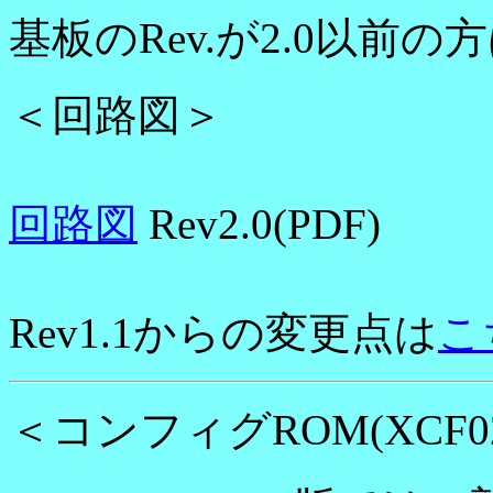
基板のRev.が2.0以前の
＜回路図＞
回路図
Rev2.0(PDF)
Rev1.1からの変更点は
こ
＜コンフィグROM(XCF