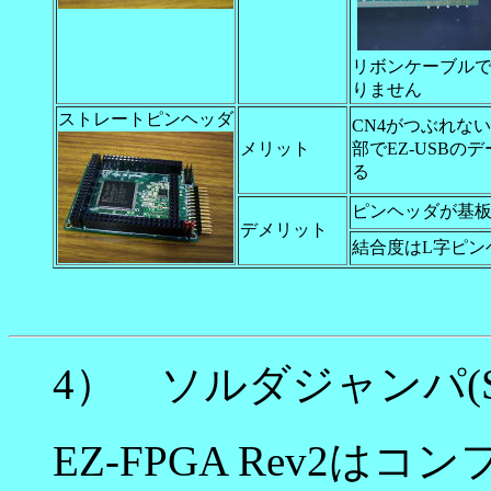
リボンケーブル
りません
ストレートピンヘッダ
CN4がつぶれな
メリット
部でEZ-USBの
る
ピンヘッダが基
デメリット
結合度はL字ピン
4） ソルダジャンパ(S
EZ-FPGA Rev2は