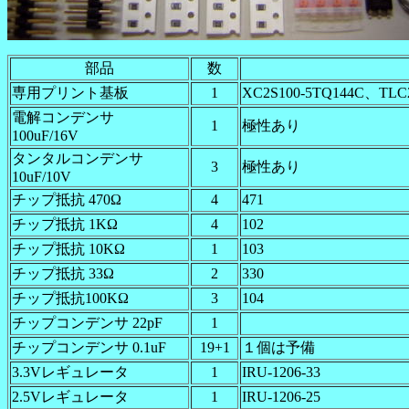
部品
数
専用プリント基板
1
XC2S100-5TQ144C、T
電解コンデンサ
1
極性あり
100uF/16V
タンタルコンデンサ
3
極性あり
10uF/10V
チップ抵抗 470Ω
4
471
チップ抵抗 1KΩ
4
102
チップ抵抗 10KΩ
1
103
チップ抵抗 33Ω
2
330
チップ抵抗100KΩ
3
104
チップコンデンサ 22pF
1
チップコンデンサ 0.1uF
19+1
１個は予備
3.3Vレギュレータ
1
IRU-1206-33
2.5Vレギュレータ
1
IRU-1206-25