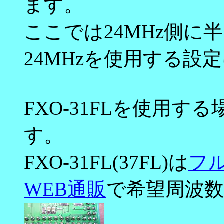
ます。
ここでは24MHz側に半
24MHzを使用する設
FXO-31FLを使用
す。
FXO-31FL(37FL)は
フ
WEB通販
で希望周波