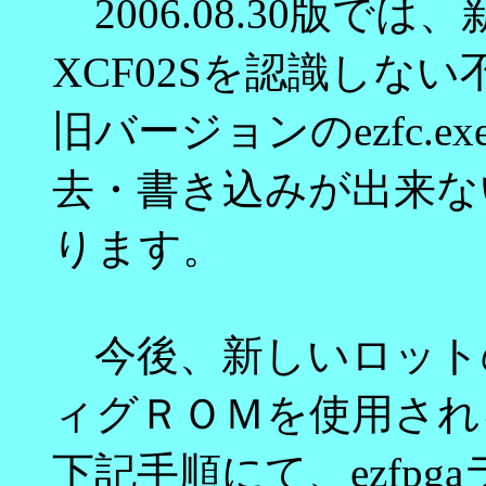
2006.08.30版では、
XCF02Sを認識しな
旧バージョンのezfc.
去・書き込みが出来な
ります。
今後、新しいロットのe
ィグＲＯＭを使用され
下記手順にて、ezfpgaラ