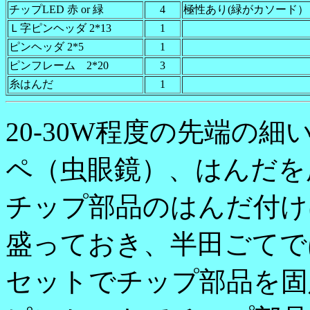
チップLED 赤 or 緑
4
極性あり(緑がカソード）
Ｌ字ピンヘッダ 2*13
1
ピンヘッダ 2*5
1
ピンフレーム 2*20
3
糸はんだ
1
20-30W程度の先端の
ペ（虫眼鏡）、はんだを
チップ部品のはんだ付け
盛っておき、半田ごてで
セットでチップ部品を固