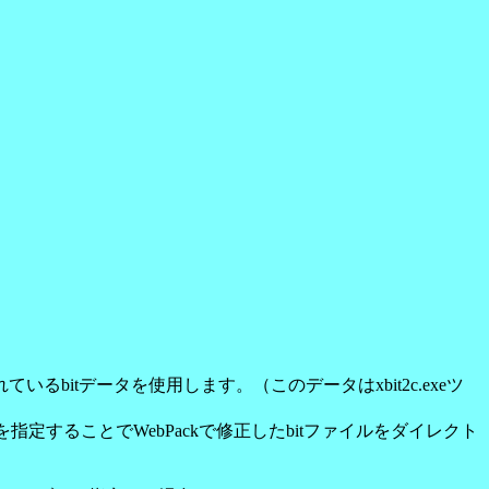
されているbitデータを使用します。（このデータはxbit2c.exeツ
は1を指定することでWebPackで修正したbitファイルをダイレクト