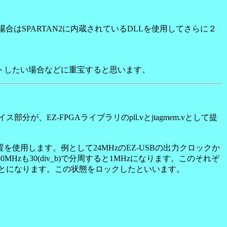
る場合はSPARTAN2に内蔵されているDLLを使用してさらに２
トしたい場合などに重宝すると思います。
EZ-FPGAライブラリのpll.vとjtagmem.vとして提
使用します。例として24MHzのEZ-USBの出力クロックか
30MHzも30(div_b)で分周すると1MHzになります。このそれぞ
ことになります。この状態をロックしたといいます。