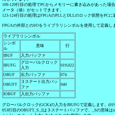
109-120行目の処理でPCからメモリーに書き込みがあっ
メータ（値）がセットできます。
123-124行目の処理はFPGAのPLLとDLLのロック状態
FPGAの外部とのI/Oをライブラリシンボルを使用して定義し
ライブラリシンボル
シンボ
意味
行
ル
IBUF
入力バッファ
グローバルクロック
IBUFG
019,022
入力
OBUF
出力バッファ
074
３ステート出力バッ
OBUFT
040
ファ
IOBUF
入出力バッファ
グローバルクロック(GCK)の入力をIBUFGで定義します。(019
053行目のOBUFT_S_2は３ステートバッファで、_Sの意味はsle