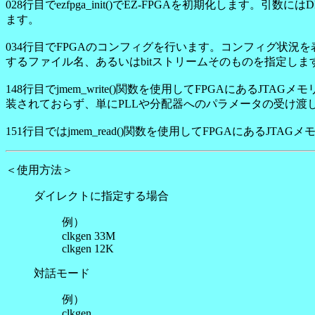
028行目でezfpga_init()でEZ-FPGAを初期化します。引
ます。
034行目でFPGAのコンフィグを行います。コンフィグ状況を表示する関
するファイル名、あるいはbitストリームそのものを指定しま
148行目でjmem_write()関数を使用してFPGAにあ
装されておらず、単にPLLや分配器へのパラメータの受け渡しに
151行目ではjmem_read()関数を使用してFPGAにある
＜使用方法＞
ダイレクトに指定する場合
例）
clkgen 33M
clkgen 12K
対話モード
例）
clkgen