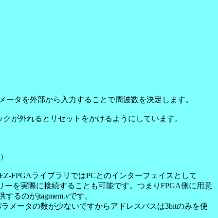
_bのパラメータを外部から入力することで周波数を決定します。
Lのロックが外れるとリセットをかけるようにしています。
目）
ります。EZ-FPGAライブラリではPCとのインターフェイスとして
モリーを実際に接続することも可能です。つまりFPGA側に用意
がjtagmem.vです。
るパラメータの数が少ないですからアドレスバスは3bitのみを使