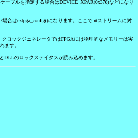
ルケーブルを指定する場合はDEVICE_XPAR(0x378)などになり
はezfpga_config()になります。ここでbitストリームに対
数です。クロックジェネレータではFPGAには物理的なメモリーは実
されます。
PLLとDLLのロックステイタスが読み込めます。