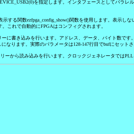
数にはDEVICE_USB2(0)を指定します。インタフェースとしてパラレ
数ezfpga_config_show()関数を使用します。表示しない場合
す。これで自動的にFPGAはコンフィグされます。
るJTAGメモリーに書き込みを行います。アドレス、データ、バイト
なります。実際のパラメータは128-147行目でbufにセット
JTAGメモリーから読み込みを行います。クロックジェネレータでは