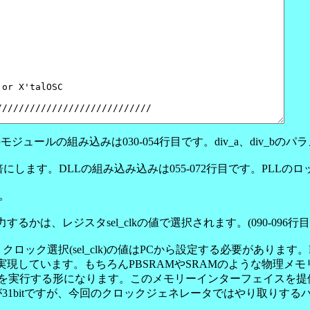
モジュールの組み込みは030-054行目です。div_a、div
倍にします。DLLの組み込み込みは055-072行目です。PL
す。
かは、レジスタsel_clkの値で選択されます。(090-096行
div)、クロック選択(sel_clk)の値はPCから設定する必要があ
で実現しています。もちろんPBSRAMやSRAMのような物理メ
実行する形になります。このメモリーインターフェイスを提供するの
ドレスが31bitですが、今回のクロックジェネレータではやり取りす