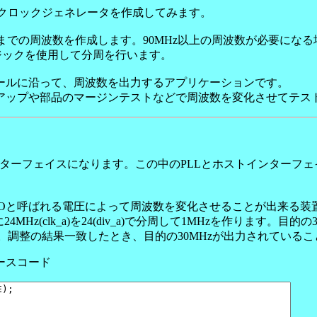
るクロックジェネレータを作成してみます。
MHzまでの周波数を作成します。90MHz以上の周波数が必要にな
ロジックを使用して分周を行います。
ールに沿って、周波数を出力するアプリケーションです。
アップや部品のマージンテストなどで周波数を変化させてテス
ーフェイスになります。この中のPLLとホストインターフェイス部分が、
Oと呼ばれる電圧によって周波数を変化させることが出来る装置を
Hz(clk_a)を24(div_a)で分周して1MHzを作ります。目的の
。調整の結果一致したとき、目的の30MHzが出力されている
ソースコード