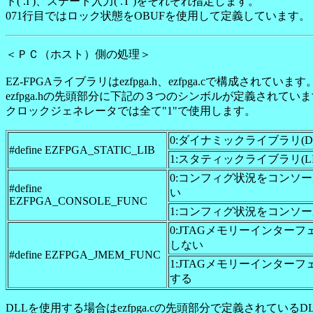
ト( .I )、ステート入力( .T )をそれぞれ指定します。
071行目ではロック状態をOBUFを使用して定義しています。
＜ＰＣ（ホスト）側の処理＞
EZ-FPGAライブラリはezfpga.h、ezfpga.cで構成されています
ezfpga.hの先頭部分に下記の３つのシンボルが定義されて
クロックジェネレータでは全て"1"で使用します。
0:ダイナミックライブラリ(D
#define EZFPGA_STATIC_LIB
1:スタティックライブラリ(LI
0:コンフィグ状況をコンソ
#define
い
EZFPGA_CONSOLE_FUNC
1:コンフィグ状況をコンソ
0:JTAGメモリーインター
しない
#define EZFPGA_JMEM_FUNC
1:JTAGメモリーインター
する
DLLを使用する場合はezfpga.cの先頭部分で定義されている