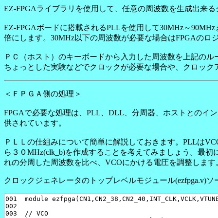
EZ-FPGAライブラリを使用して、任意の周波数を生成出来
EZ-FPGAボードに搭載されるPLLを使用して30MHz～90
倍にします。30MHz以下の周波数が必要な場合はFPGAの
ＰＣ（ホスト）のキーボードから入力した周波数を上記のル
ちょっとした実験などでクロックが必要な場合や、クロック
＜ＦＰＧＡ側の処理＞
FPGAで必要な処理は、PLL、DLL、分周器、ホストとのインタ
供されています。
ＰＬＬの仕組みについて簡単に解説しておきます。PLLはVC
ら３０MHz(clk_b)を作成することを考えてみましょう。最初に24M
れの分周した周波数を比べ、VCOにかける電圧を調整します
クロックジェネレータのトップレベルモジュール(ezfpga.v)