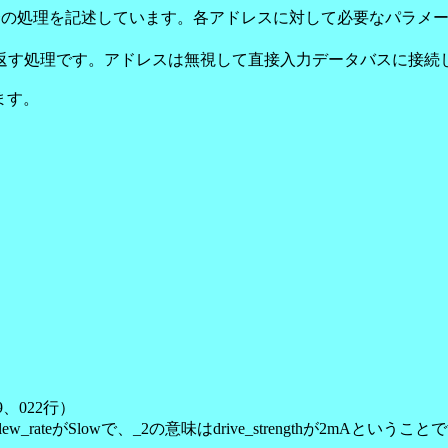
た場合の処理を記述しています。各アドレスに対して必要なパラメ
をPCに返す処理です。アドレスは無視して直接入力データバスに接
ます。
、022行）
w_rateがSlowで、_2の意味はdrive_strengthが2mA