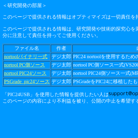
＜研究開発の部屋＞
このページで提供される情報はオプティマイズは一切責任を
このページで提供される情報は、研究開発や技術的探究心を
分に注意して責任を持ってご使用ください。
ファイル名
作者
nortoolバイナリ一式
デジ太郎
PIC24 nortoolを使用す
nortool PC側ソース
デジ太郎
nortool PC側ソース一式(VS20
nortool PIC24ソース
デジ太郎
nortool PIC24側ソース一式
PSGrade_pic24ソース
デジ太郎
PSGradeをPIC24に移植したも
「PIC24USB」を使用した情報を提供したい人は
このページの内容により不利益を被り、公開の中止を希望す