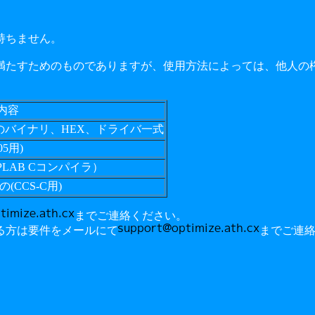
持ちません。
満たすためのものでありますが、使用方法によっては、他人の
内容
るためのバイナリ、HEX、ドライバ一式
05用)
(MPLAB Cコンパイラ）
の(CCS-C用)
までご連絡ください。
る方は要件をメールにて
までご連